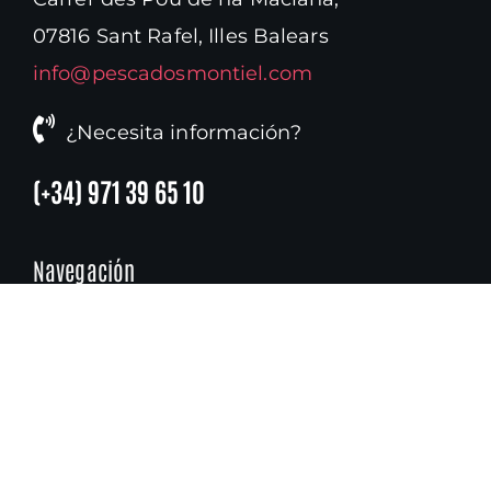
07816 Sant Rafel, Illes Balears
info@pescadosmontiel.com
¿Necesita información?
(+34) 971 39 65 10
Navegación
Toggle
Navigation
Inicio
Panel Cookies
Contacto