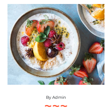
PITEIB PYME
Área Clientes
By
Admin